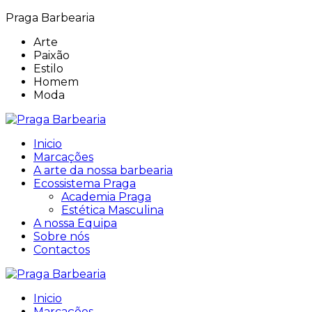
Praga Barbearia
Arte
Paixão
Estilo
Homem
Moda
Inicio
Marcações
A arte da nossa barbearia
Ecossistema Praga
Academia Praga
Estética Masculina
A nossa Equipa
Sobre nós
Contactos
Inicio
Marcações