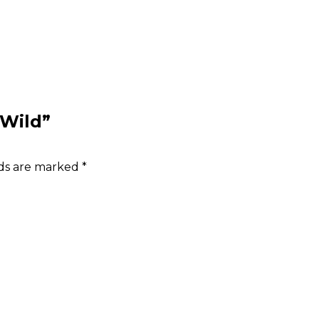
 Wild”
lds are marked
*