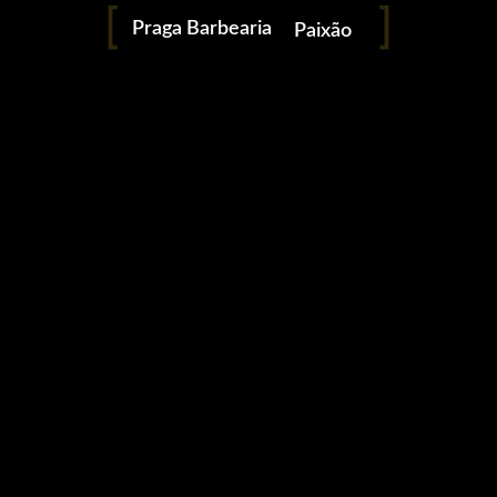
Praga Barbearia
Paixão
Estilo
Homem
Moda
A